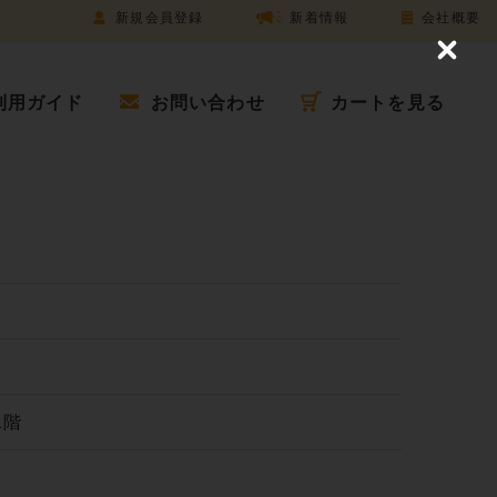
新規会員登録
新着情報
会社概要
C
l
o
利用ガイド
お問い合わせ
カートを見る
s
e
1階