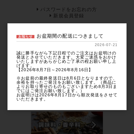
パスワードをお忘れの方
新規会員登録
カテゴリー
お盆期間の配送につきまして
お知らせ
2026-07-21
商品カテゴリから探す
誠に勝手ながら下記日程でのご注文はお盆明けの
発送とさせていただきます。大変ご迷惑をおかけ
いたしますがあらかじめご了承の程お願い申し上
げます。
【2026年8月7日～2026年8月16日】
※お盆前の最終発送日は8月6日となりますので、
余裕を持ったご発注をお願い致します。（商品に
よりお取り寄せのものもございますため8月3日ま
でにはご発注お願い致します。）
お盆明けは2026年8月17日から順次発送をさせて
いただきます。