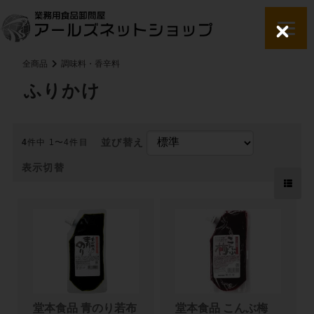
C
l
o
全商品
調味料・香辛料
s
e
ふりかけ
並び替え
4
件中 1〜4件目
表示切替
堂本食品 青のり若布
堂本食品 こんぶ梅