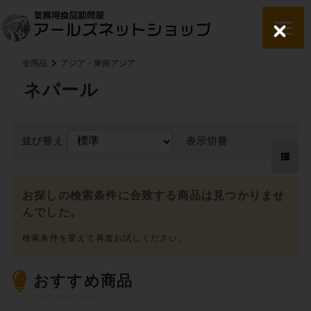
C
l
o
全商品
アジア・東南アジア
s
e
ネパール
並び替え
表示切替
お探しの検索条件に合致する商品は見つかりませ
んでした。
おすすめ商品