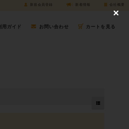
新規会員登録
新着情報
会社概要
C
l
o
利用ガイド
お問い合わせ
カートを見る
s
e