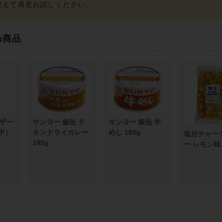
め商品
ザー
サンヨー 飯缶 チ
サンヨー 飯缶 牛
品中）
キンドライカレー
めし 185g
塩分チャー
185g
ー レモン味 