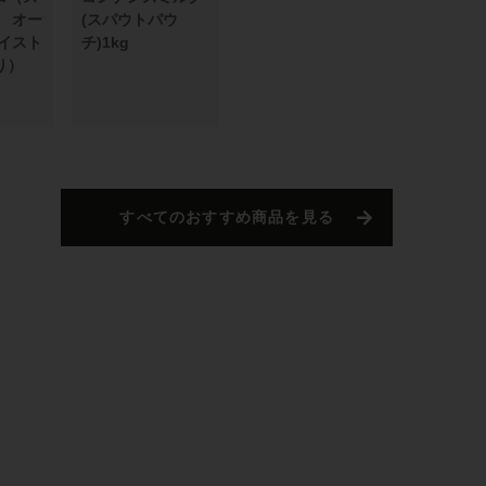
） オー
(スパウトパウ
ダイスト
チ)1kg
り）
すべてのおすすめ商品を見る