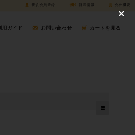
新規会員登録
新着情報
会社概要
C
l
o
利用ガイド
お問い合わせ
カートを見る
s
e