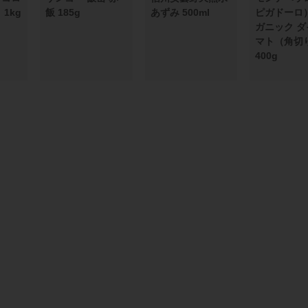
1kg
飯 185g
あずみ 500ml
ピガドーロ
ガニック 
マト（角切
400g