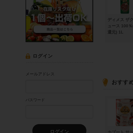
ディメス ザ
ュース 100％
還元) 1L
ログイン
メールアドレス
おすす
パスワード
ログイン
カプート サ