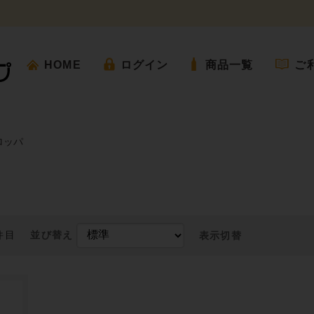
HOME
ログイン
商品一覧
ご
ロッパ
並び替え
表示切替
件目