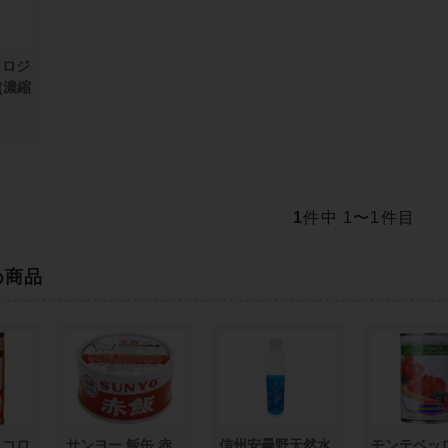
クロジ
(濃縮
1
件中 1〜1件目
め商品
ッコロ
サンヨー 飯缶 赤
信州安曇野天然水
モンテベッ