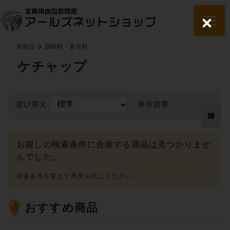
C
l
o
全商品
調味料・香辛料
s
e
ケチャップ
並び替え
表示切替
お探しの検索条件に合致する商品は見つかりませ
んでした。
おすすめ商品