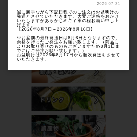
2026-07-21
誠に勝手ながら下記日程でのご注文はお盆明けの
発送とさせていただきます。大変ご迷惑をおかけ
いたしますがあらかじめご了承の程お願い申し上
げます。
【2026年8月7日～2026年8月16日】
※お盆前の最終発送日は8月6日となりますので、
余裕を持ったご発注をお願い致します。（商品に
よりお取り寄せのものもございますため8月3日ま
でにはご発注お願い致します。）
お盆明けは2026年8月17日から順次発送をさせて
いただきます。