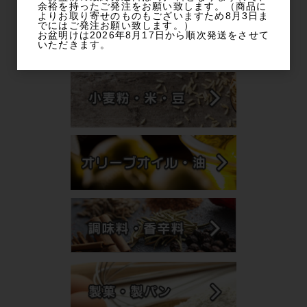
余裕を持ったご発注をお願い致します。（商品に
カテゴリー
よりお取り寄せのものもございますため8月3日ま
でにはご発注お願い致します。）
お盆明けは2026年8月17日から順次発送をさせて
いただきます。
商品カテゴリから探す