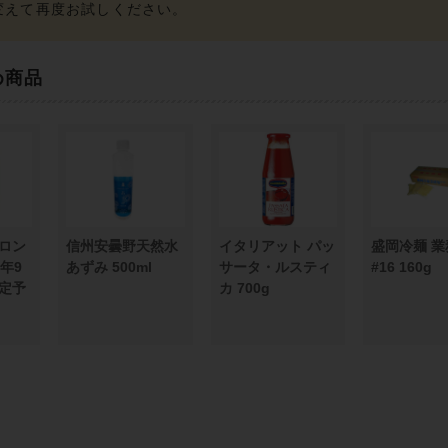
め商品
ロン
信州安曇野天然水
イタリアット パッ
盛岡冷麺 業
6年9
あずみ 500ml
サータ・ルスティ
#16 160g
定予
カ 700g