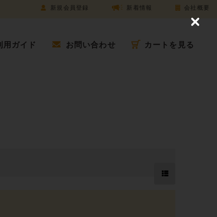
新規会員登録
新着情報
会社概要
C
l
o
利用ガイド
お問い合わせ
カートを見る
s
e