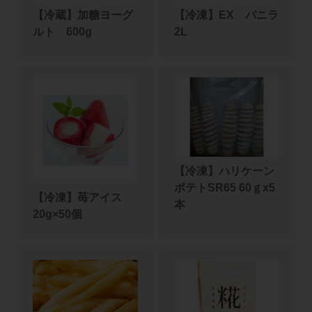
【冷蔵】加糖ヨーグ
【冷凍】EX バニラ
ルト 600g
2L
【冷凍】ハリケーン
ポテトSR65 60ｇx5
【冷凍】苺アイス
本
20g×50個