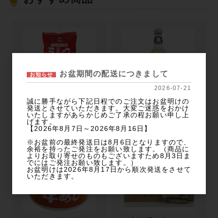
お盆期間の配送につきまして
お知らせ
2026-07-21
コンデンスミルク(ス
フェンティマンス ビ
誠に勝手ながら下記日程でのご注文はお盆明けの
パウトパウチ)1kg
クトリアンレモネー
発送とさせていただきます。大変ご迷惑をおかけ
いたしますがあらかじめご了承の程お願い申し上
ド 275ml
げます。
【2026年8月7日～2026年8月16日】
※お盆前の最終発送日は8月6日となりますので、
余裕を持ったご発注をお願い致します。（商品に
よりお取り寄せのものもございますため8月3日ま
でにはご発注お願い致します。）
お盆明けは2026年8月17日から順次発送をさせて
いただきます。