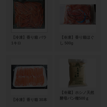
【冷凍】香り箱 バラ
【冷凍】香り箱ほぐ
1キロ
し 500g
【冷蔵】ホシノ天然
酵母パン種500ｇ
【冷凍】香り箱 30本