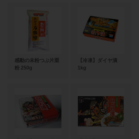
感動の未粉つぶ片栗
【冷凍】ダイヤ漬
粉 250g
1kg