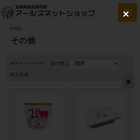
C
l
o
全商品
s
e
その他
並び替え
45
件中 1〜30件目
表示切替