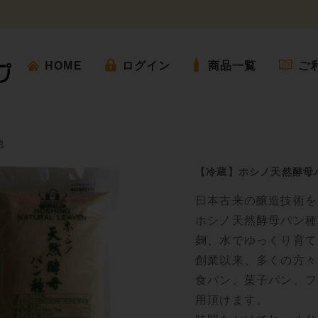
HOME
ログイン
商品一覧
ご
他
【冷蔵】ホシノ天然酵母パ
日本古来の醸造技術を
ホシノ天然酵母パン種
麹、水でゆっくり育て
創業以来、多くの方々
食パン、菓子パン、フ
用頂けます。