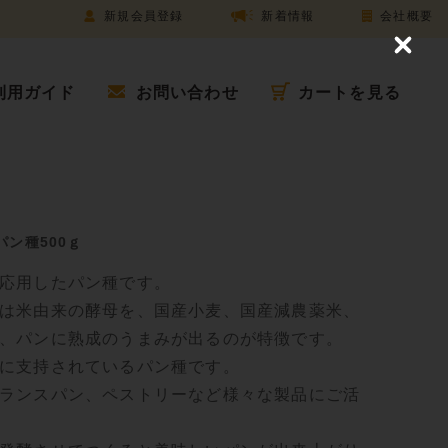
新規会員登録
新着情報
会社概要
C
l
o
利用ガイド
お問い合わせ
カートを見る
s
e
ン種500ｇ
応用したパン種です。
は米由来の酵母を、国産小麦、国産減農薬米、
、パンに熟成のうまみが出るのが特徴です。
に支持されているパン種です。
ランスパン、ペストリーなど様々な製品にご活