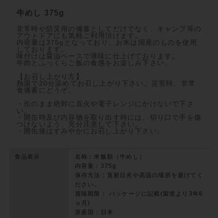
牛めし 375g
非常時や防災用の備蓄としてだけでなく、キャンプ等の
アウトドアにも気軽ご利用頂けます。
内容量は375gとなっており、お米は国産のものを使用
しております。
味付けは醤油ベースで薄味に仕上げております。
牛肉とふっくらご飯の食感をお楽しみ下さい。
【お召し上がり方】
熱湯で20分温めてお召し上がり下さい。災害時、非常
食備蓄にどうぞ。
・缶のまま絶対に直火や電子レンジにかけないで下さ
い。
・開缶時及び内容物を取り出す時には、切り口で手を傷
つけないよう、充分注意して下さい。
・開缶後はすみやかにお召し上がり下さい。
食品表示
名称：米飯類（牛めし）
内容量：375g
保存方法：直射日光や高温の場所を避けてく
ださい。
賞味期限： パッケージに記載(製造より3年6
ヵ月)
原産国：日本