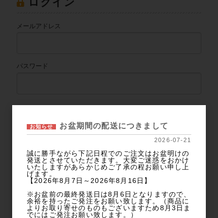
ログイン
メールアドレス
パスワード
ログイン
お盆期間の配送につきまして
お知らせ
2026-07-21
パスワードをお忘れの方
誠に勝手ながら下記日程でのご注文はお盆明けの
新規会員登録
発送とさせていただきます。大変ご迷惑をおかけ
いたしますがあらかじめご了承の程お願い申し上
げます。
【2026年8月7日～2026年8月16日】
カテゴリー
※お盆前の最終発送日は8月6日となりますので、
余裕を持ったご発注をお願い致します。（商品に
よりお取り寄せのものもございますため8月3日ま
商品カテゴリから探す
でにはご発注お願い致します。）