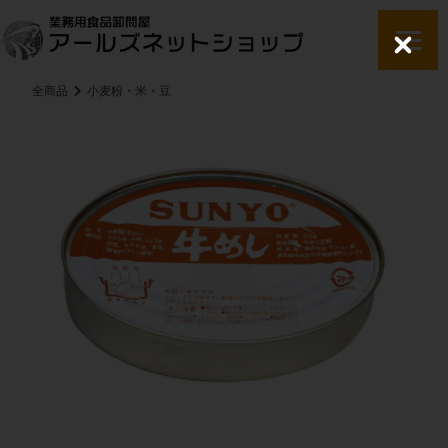
C
l
o
全商品
小麦粉・米・豆
s
e