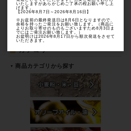
いたしますがあらかじめご了承の程お願い申し上
げます。
ログイン
【2026年8月7日～2026年8月16日】
※お盆前の最終発送日は8月6日となりますので、
余裕を持ったご発注をお願い致します。（商品に
パスワードをお忘れの方
よりお取り寄せのものもございますため8月3日ま
でにはご発注お願い致します。）
新規会員登録
お盆明けは2026年8月17日から順次発送をさせて
いただきます。
カテゴリー
商品カテゴリから探す