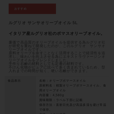
ルグリオ サンサオリーブオイル 5L
イタリア産ルグリオ社のポマスオリーブオイル。
廉価で高品質のオリーブオイルを提供する為ルグリオ社
が研究を重ねて開発したのが、このルグリオ サンサオ
リーブオイルです。
原料オリーブを余すことなく活用することで経済性を追
求し、味わいを向上させる為にエキストラヴァージンオ
リーブオイルをブレンドしました。
手作り石鹸の材料としても定番の材料です。
不けん化物がピュアに比べて多く含まれているため、型
入れまでの時間が短く、硬い石鹸ができます。
食品表示
名称：オリーブポマースオイル
原材料名：精製オリーブポマースオイル、食
用オリーブオイル
内容量：4,580g
賞味期限：ラベル下部に記載
保存方法：直射日光及び高温多湿を避け常温
で保存。