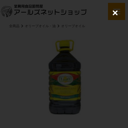
C
l
o
全商品
オリーブオイル・油
オリーブオイル
s
e