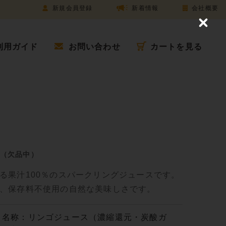
新規会員登録
新着情報
会社概要
C
l
o
利用ガイド
お問い合わせ
カートを見る
s
e
l（欠品中）
る果汁100％のスパークリングジュースです。
、保存料不使用の自然な美味しさです。
名称：リンゴジュース（濃縮還元・炭酸ガ