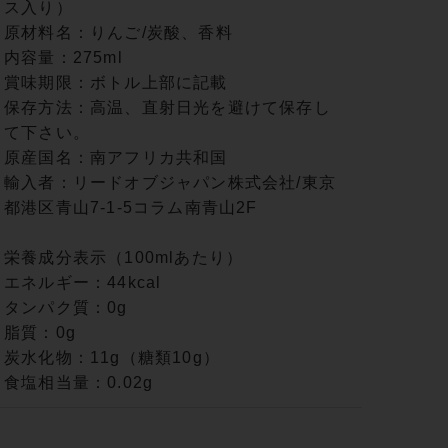
ス入り）
原材料名：りんご/炭酸、香料
内容量：275ml
賞味期限：ボトル上部に記載
保存方法：高温、直射日光を避けて保存し
て下さい。
原産国名：南アフリカ共和国
輸入者：リードオブジャパン株式会社/東京
都港区青山7-1-5コラム南青山2F
栄養成分表示（100mlあたり）
エネルギー：44kcal
タンパク質：0g
脂質：0g
炭水化物：11g（糖類10g）
食塩相当量：0.02g