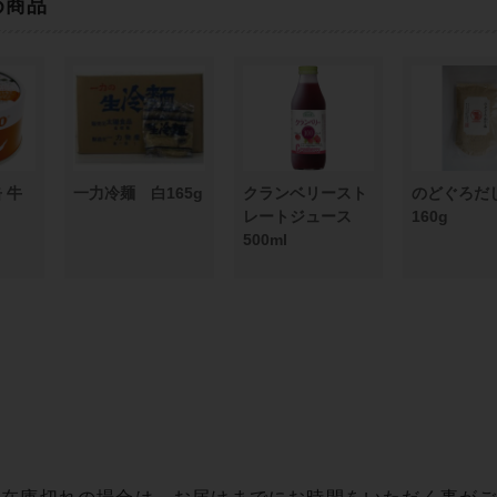
め商品
 牛
一力冷麺 白165g
クランベリースト
のどぐろ
レートジュース
160g
500ml