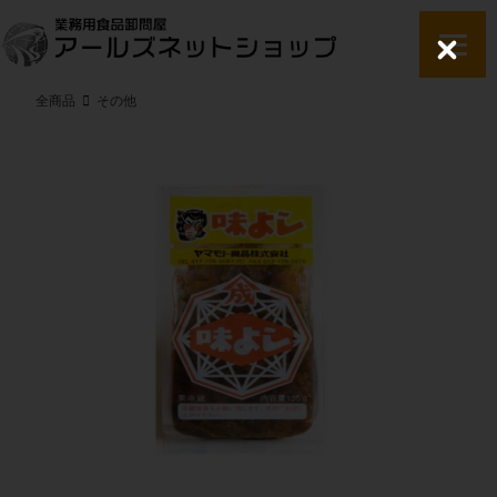
C
l
o
全商品
その他
s
e