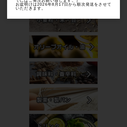
でにはご発注お願い致します。）
商品カテゴリから探す
お盆明けは2026年8月17日から順次発送をさせて
いただきます。