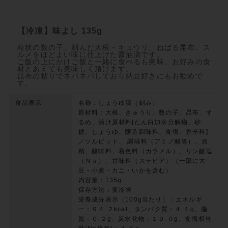
【冷凍】味よし 135g
粒状の数の子、刻んだ大根・キュウリ、ねばる昆布、ス
ルメをほどよい味に仕上げた醤油漬です。
ご飯の上にかけご飯と一緒に食べるも美味、お好みの食
材とあえても美味しく頂けます。
昆布の粘りでネバネバしており納豆好きにもお勧めで
す。
食品表示
名称：しょうゆ漬（刻み）
原材料：大根、きゅうり、数の子、昆布、す
るめ、漬け原材料[たん白加水分解物、砂
糖、しょうゆ、醸造調味料、食塩、香辛料]
／ソルビット、 調味料（アミノ酸等）、酒
精、酸味料、着色料（カラメル）、リン酸塩
（Ｎａ）、甘味料（ステビア）（一部に大
豆・小麦・カニ・いかを含む）
内容量：135g
保存方法：要冷凍
栄養成分表示（100g当たり）：エネルギ
ー：９４.２kcal、タンパク質：４.１g、脂
質：０.２g、炭水化物：１９.０g、食塩相当