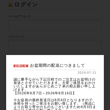
ログイン
メールアドレス
パスワード
ログイン
お盆期間の配送につきまして
お知らせ
2026-07-21
パスワードをお忘れの方
誠に勝手ながら下記日程でのご注文はお盆明けの
発送とさせていただきます。大変ご迷惑をおかけ
新規会員登録
いたしますがあらかじめご了承の程お願い申し上
げます。
【2026年8月7日～2026年8月16日】
カテゴリー
※お盆前の最終発送日は8月6日となりますので、
余裕を持ったご発注をお願い致します。（商品に
よりお取り寄せのものもございますため8月3日ま